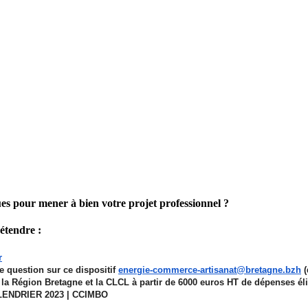
ues pour mener à bien votre projet professionnel ?
rétendre :
r
question sur ce dispositif
energie-commerce-artisanat@
bretagne.bzh
(
a Région Bretagne et la CLCL à partir de 6000 euros HT de dépenses él
ALENDRIER 2023 | CCIMBO