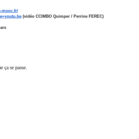
n-mooc.fr/
e=youtu.be
(vidéo CCIMBO Quimper / Perrine FEREC)
ars
e ça se passe.