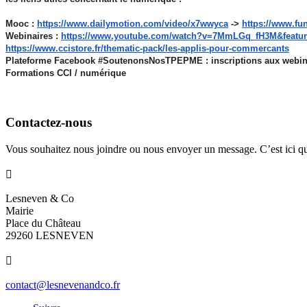
Mooc :
https://www.dailymotion.com/
video/x7wwyca
->
https://www.fu
Webinaires :
https://www.youtube.com/watch?
v=7MmLGq_fH3M&featur
https://www.ccistore.fr/
thematic-pack/les-applis-pour-
commercants
Plateforme Facebook #SoutenonsNosTPEPME : inscriptions aux webin
Formations CCI / numérique
Contactez-nous
Vous souhaitez nous joindre ou nous envoyer un message. C’est ici qu

Lesneven & Co
Mairie
Place du Château
29260 LESNEVEN

contact@lesnevenandco.fr